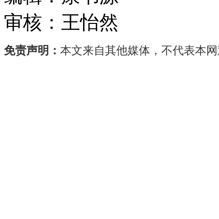
审核：
王怡然
免责声明：
本文来自其他媒体，不代表本网
5
月
18
日
晚
间，
常
州
光
洋
轴
承
股
份
有