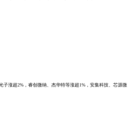
，仕佳光子涨超2%，睿创微纳、杰华特等涨超1%，安集科技、芯源微