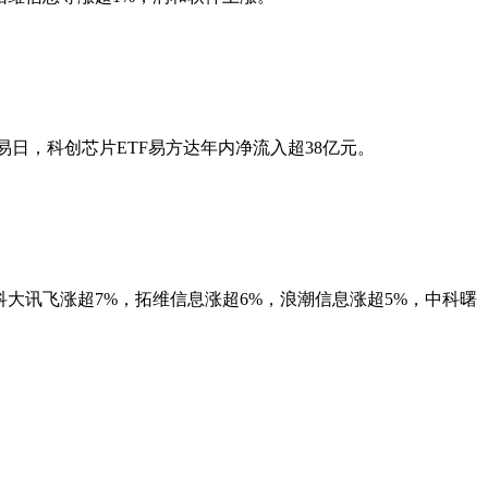
交易日，科创芯片ETF易方达年内净流入超38亿元。
，科大讯飞涨超7%，拓维信息涨超6%，浪潮信息涨超5%，中科曙