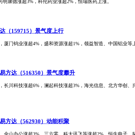
方面，药明康德涨超3%，科伦药业涨超2%，恒瑞医药上涨。
（159715）景气度上行
股方面，厦门钨业涨超4%，盛和资源涨超1%，领益智造、中国铝业等
方达（516350）景气度攀升
个股方面，长川科技涨超6%，澜起科技涨超3%，海光信息、北方华
方达（562930）动能积聚
股方面，金山办公涨超3%，三六零、科大讯飞等涨超2%，恒生电子