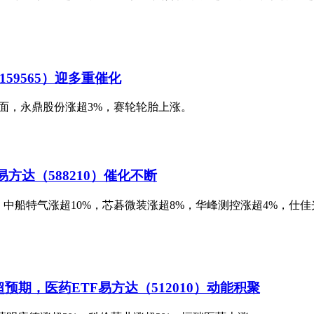
59565）迎多重催化
股方面，永鼎股份涨超3%，赛轮轮胎上涨。
方达（588210）催化不断
个股方面，中船特气涨超10%，芯碁微装涨超8%，华峰测控涨超4%
期，医药ETF易方达（512010）动能积聚