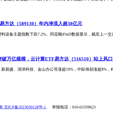
方达（589130）年内净流入超38亿元
体材料设备主题指数下跌7.2%。同花顺iFinD数据显示，截至上一
突破万亿规模，云计算ETF易方达（516510）站上风口
股方面，新易盛、润泽科技、金山办公等涨超10%，中际旭创涨超8%
ICP备2023030128号-1
举报电话：010-63359623