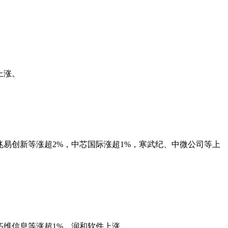
上涨。
创、兆易创新等涨超2%，中芯国际涨超1%，寒武纪、中微公司等上
、拓维信息等涨超1%，润和软件上涨。