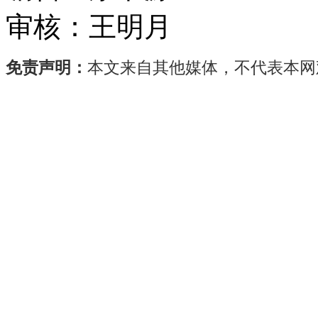
审核：
王明月
免责声明：
本文来自其他媒体，不代表本网
“春
节
后
钾
肥
的
价
格
每
吨
大
约
上
涨
了