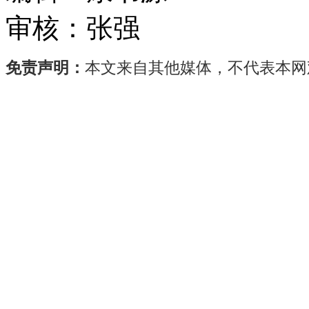
审核：
张强
免责声明：
本文来自其他媒体，不代表本网
人
形
机
器
人
产
业
正
跨
越
从
实
验
室
走