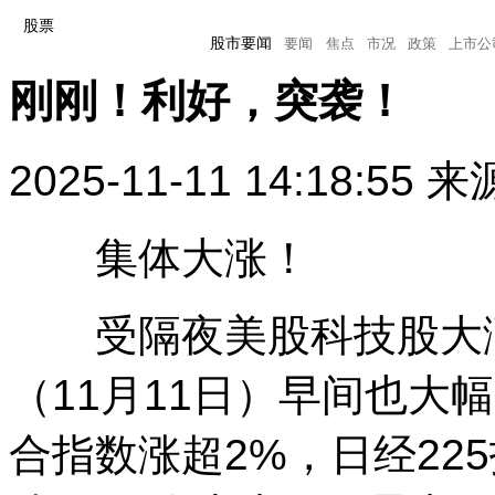
股票
股市要闻
要闻
焦点
市况
政策
上市公
刚刚！利好，突袭！
股市要闻
要闻
焦点
市况
政策
上市公司
2025-11-11 14:18:55
来
集体大涨！
受隔夜美股科技股大涨
（11月11日）早间也大
合指数涨超2%，日经22