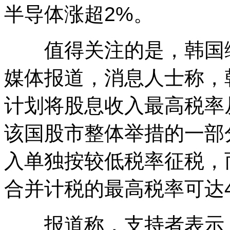
半导体涨超2%。
值得关注的是，韩国综
媒体报道，消息人士称，
计划将股息收入最高税率从
该国股市整体举措的一部
入单独按较低税率征税，
合并计税的最高税率可达4
报道称，支持者表示，