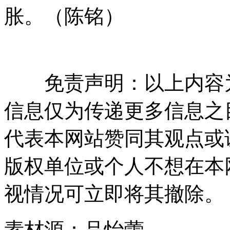
胀。（陈铭）
免责声明：以上内容为
信息仅为传递更多信息之
代表本网站赞同其观点或
版权单位或个人不想在本
视情况可立即将其撤除。
素材源：
吕怡蕾