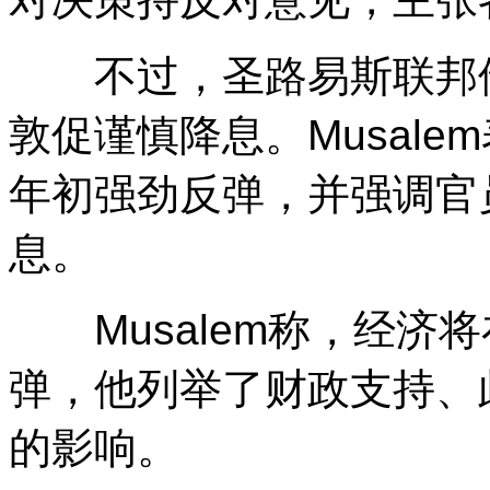
不过，圣路易斯联邦储备银行
敦促谨慎降息。Musal
年初强劲反弹，并强调官
息。
Musalem称，经济
弹，他列举了财政支持、
的影响。