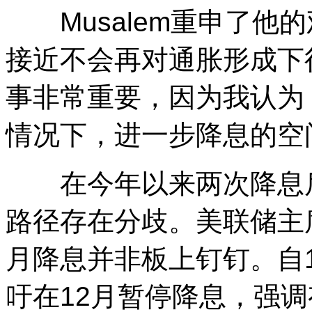
Musalem重申了他
接近不会再对通胀形成下
事非常重要，因为我认为
情况下，进一步降息的空
在今年以来两次降息后
路径存在分歧。美联储主
月降息并非板上钉钉。自
吁在12月暂停降息，强