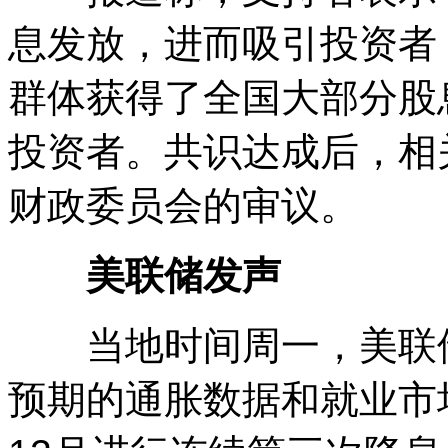
息发放，进而吸引投资者
群体获得了全国大部分股
投资者。共识达成后，相
财政委员会的审议。
美联储发声
当地时间周一，美联储
预期的通胀数据和就业市