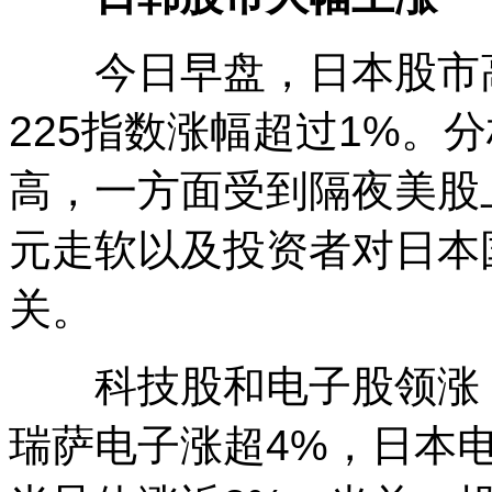
今日早盘，日本股市高
225指数涨幅超过1%。
高，一方面受到隔夜美股
元走软以及投资者对日本
关。
科技股和电子股领涨，
瑞萨电子涨超4%，日本电气