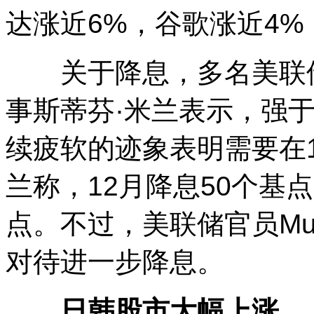
达涨近6%，谷歌涨近4%
关于降息，多名美联储
事斯蒂芬·米兰表示，强
续疲软的迹象表明需要在
兰称，12月降息50个基
点。不过，美联储官员Mu
对待进一步降息。
日韩股市大幅上涨